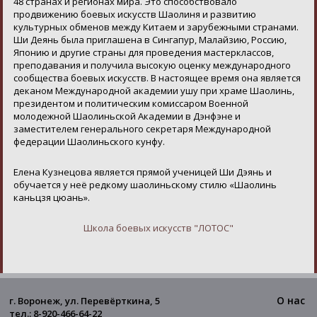
48 странах и регионах мира. Это способствовало
продвижению боевых искусств Шаолиня и развитию
культурных обменов между Китаем и зарубежными странами.
Ши Деянь была приглашена в Сингапур, Малайзию, Россию,
Японию и другие страны для проведения мастерклассов,
преподавания и получила высокую оценку международного
сообщества боевых искусств. В настоящее время она является
деканом Международной академии ушу при храме Шаолинь,
президентом и политическим комиссаром Военной
молодежной Шаолиньской Академии в Дэнфэне и
заместителем генерального секретаря Международной
федерации Шаолиньского кунфу.
Елена Кузнецова является прямой ученицей Ши Дэянь и
обучается у неё редкому шаолиньскому стилю «Шаолинь
каньцзя цюань».
Школа боевых искусств "ЛОТОС"
О нас
г. Воронеж, ул. Перевёрткина, 5
тел.: 8-920-466-64-22