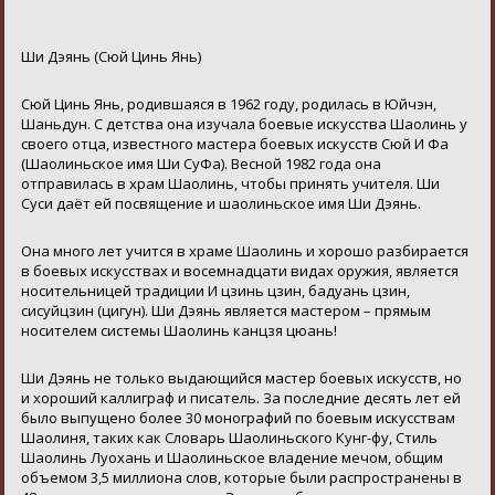
Ши Дэянь (Сюй Цинь Янь)
Сюй Цинь Янь, родившаяся в 1962 году, родилась в Юйчэн,
Шаньдун. С детства она изучала боевые искусства Шаолинь у
своего отца, известного мастера боевых искусств Сюй И Фа
(Шаолиньское имя Ши СуФа). Весной 1982 года она
отправилась в храм Шаолинь, чтобы принять учителя. Ши
Суси даёт ей посвящение и шаолиньское имя Ши Дэянь.
Она много лет учится в храме Шаолинь и хорошо разбирается
в боевых искусствах и восемнадцати видах оружия, является
носительницей традиции И цзинь цзин, бадуань цзин,
сисуйцзин (цигун). Ши Дэянь является мастером – прямым
носителем системы Шаолинь канцзя цюань!
Ши Дэянь не только выдающийся мастер боевых искусств, но
и хороший каллиграф и писатель. За последние десять лет ей
было выпущено более 30 монографий по боевым искусствам
Шаолиня, таких как Словарь Шаолиньского Кунг-фу, Стиль
Шаолинь Луохань и Шаолиньское владение мечом, общим
объемом 3,5 миллиона слов, которые были распространены в